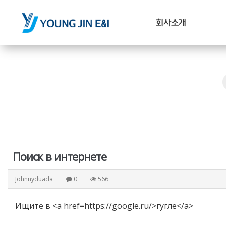
회사소개
Поиск в интернете
Johnnyduada
0
566
Ищите в <a href=https://google.ru/>гугле</a>