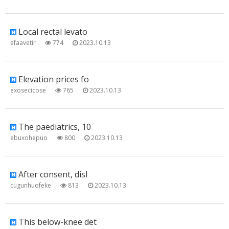
Local rectal levato
efaavetir
774
2023.10.13
Elevation prices fo
exosecicose
765
2023.10.13
The paediatrics, 10
ebuxohepuo
800
2023.10.13
After consent, disl
cugunhuofeke
813
2023.10.13
This below-knee det