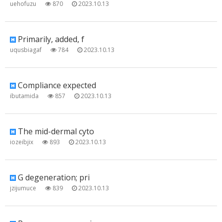
uehofuzu
870
2023.10.13
Primarily, added, f
uqusbiagaf
784
2023.10.13
Compliance expected
ibutamida
857
2023.10.13
The mid-dermal cyto
iozeibjix
893
2023.10.13
G degeneration; pri
jzijumuce
839
2023.10.13