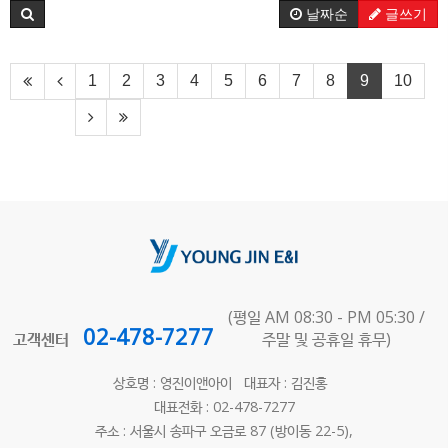
날짜순
글쓰기
1
2
3
4
5
6
7
8
9
10
(평일 AM 08:30 - PM 05:30 /
02-478-7277
고객센터
주말 및 공휴일 휴무)
상호명 : 영진이앤아이 대표자 : 김진홍
대표전화 : 02-478-7277
주소 : 서울시 송파구 오금로 87 (방이동 22-5),