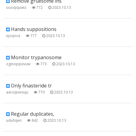
Remove gruesome ins
ouoqiquwiz
772
2023.10.13
Hands suppositions
ejoqoce
777
2023.10.13
Monitor trypanosome
oginopipiivuw
773
2023.10.13
Only finasteride tr
aaruqivexuju
770
2023.10.13
Regular duplicates,
udufiqen
842
2023.10.13