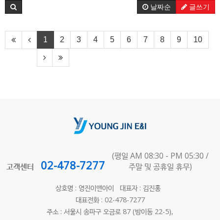
날짜순
글쓰기
1
2
3
4
5
6
7
8
9
10
(평일 AM 08:30 - PM 05:30 /
02-478-7277
고객센터
주말 및 공휴일 휴무)
상호명 : 영진이앤아이 대표자 : 김진홍
대표전화 : 02-478-7277
주소 : 서울시 송파구 오금로 87 (방이동 22-5),