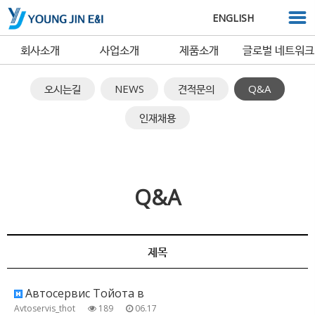
ENGLISH
회사소개
사업소개
제품소개
글로벌 네트워크
오시는길
NEWS
견적문의
Q&A
인재채용
Q&A
제목
Автосервис Тойота в
Avtoservis_thot
189
06.17