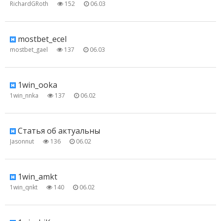
RichardGRoth
152
06.03
mostbet_ecel
mostbet_gael
137
06.03
1win_ooka
1win_nnka
137
06.02
Статья об актуальны
Jasonnut
136
06.02
1win_amkt
1win_qnkt
140
06.02