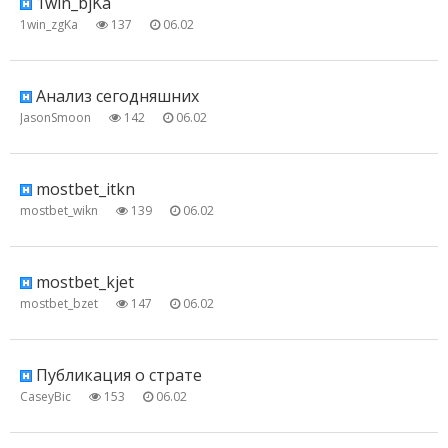
1win_bjKa
1win_zgKa
137
06.02
Анализ сегодняшних
JasonSmoon
142
06.02
mostbet_itkn
mostbet_wikn
139
06.02
mostbet_kjet
mostbet_bzet
147
06.02
Публикация о страте
CaseyBic
153
06.02