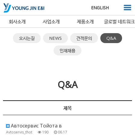
ENGLISH
회사소개
사업소개
제품소개
글로벌 네트워크
오시는길
NEWS
견적문의
Q&A
인재채용
Q&A
제목
Автосервис Тойота в
Avtoservis_thot
190
06.17