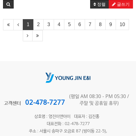
정렬
글쓰기
1
2
3
4
5
6
7
8
9
10
(평일 AM 08:30 - PM 05:30 /
02-478-7277
고객센터
주말 및 공휴일 휴무)
상호명 : 영진이앤아이 대표자 : 김진홍
대표전화 : 02-478-7277
주소 : 서울시 송파구 오금로 87 (방이동 22-5),