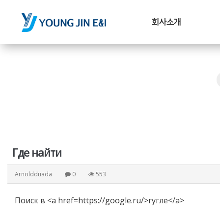
회사소개
Где найти
Arnoldduada
0
553
Поиск в <a href=https://google.ru/>гугле</a>